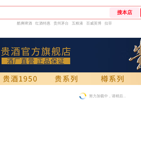
酷爽啤酒
红酒特惠
贵州茅台
五粮液
百威英博
拉菲
努力加载中，请稍后...